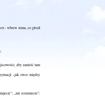
wet - wbrew temu, co głosił
y.
jscowości, aby zanieść tam
 sytuacji „jak owce między
ujecie”; „nie rozumiecie”;