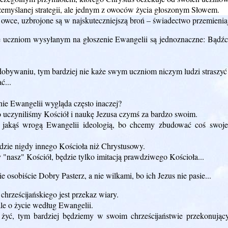
rzemyślanej strategii, ale jednym z owoców życia głoszonym Słowem.
owce, uzbrojone są w najskuteczniejszą broń – świadectwo przemienia
je uczniom wysyłanym na głoszenie Ewangelii są jednoznaczne: Bądźcie
dobywaniu, tym bardziej nie każe swym uczniom niczym ludzi straszyć 
ć...
nie Ewangelii wygląda często inaczej?
o uczyniliśmy Kościół i naukę Jezusa czymś za bardzo swoim.
jakąś wrogą Ewangelii ideologią, bo chcemy zbudować coś swojeg
dzie nigdy innego Kościoła niż Chrystusowy.
"nasz" Kościół, będzie tylko imitacją prawdziwego Kościoła...
 osobiście Dobry Pasterz, a nie wilkami, bo ich Jezus nie pasie...
hrześcijańskiego jest przekaz wiary.
ale o życie według Ewangelii.
 żyć, tym bardziej będziemy w swoim chrześcijaństwie przekonujący