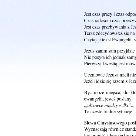
Jest czas pracy i czas odp
Czas radości i czas przeży
Jest czas przebywania z Je
Teraz zdecydowałeś się na 
Czytając tekst Ewangelii, s
Jezus zanim sam przyjdzie 
Nie posyła ich jednak sam
Pierwszą kwestią jest mówi
Uczniowie Jezusa mieli nieś
Jeżeli idzie się razem z J
Być może miejsca, do któr
ewangelii, jesteś posłany
„
jak owce między wilki”
...
To często trudne sytuacje...
Słowa Chrystusowego posła
Wyznaczają również stand
Łagodność zdaje się być s