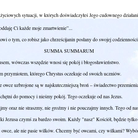
 życiowych sytuacji, w których doświadczyłeś Jego cudownego działani
oddaję Ci każde moje zmartwienie”...
wi o tym, co robisz jako chrześcijanin posłany do swojej codzienności.
SUMMA SUMMARUM
ezusem, wówczas wszędzie wnosi się pokój i błogosławieństwo.
m przymiotem, którego Chrystus oczekuje od swoich uczniów.
e owce uzbrojone są w najskuteczniejszą broń – świadectwo przemieni
 chętni do pomocy i nieśmy pokój. Tego oczekuje od nas Jezus.
my oraz nie straszmy, nie groźmy i nie pouczajmy innych. Tego od nas
ki Jezusa czymś za bardzo swoim. Każdy "nasz" Kościół, będzie tylko 
ie owce, ale nie pasie wilków. Chcemy być owcami, czy wilkami? Wybór