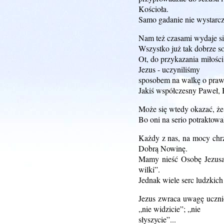
Kościoła.
Samo gadanie nie wystarcz
Nam też czasami wydaje si
Wszystko już tak dobrze s
Ot, do przykazania miłości
Jezus - uczyniliśmy
sposobem na walkę o praw
Jakiś współczesny Paweł, 
Może się wtedy okazać, że
Bo oni na serio potraktowa
Każdy z nas, na mocy chrz
Dobrą Nowinę.
Mamy nieść Osobę Jezusa, 
wilki”.
Jednak wiele serc ludzkich
Jezus zwraca uwagę ucznio
„nie widzicie”; „nie
słyszycie”...