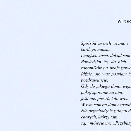
WTOREK
Spośród swoich uczniów 
każdego miasta
i miejscowości, dokąd sam 
Powiedział też do nich:
robotników na swoje żniwo
Idźcie, oto was posyłam j
pozdrawiajcie.
Gdy do jakiego domu wejd
pokój spocznie na nim;
jeśli nie, powróci do was.
W tym samym domu zostańcie
Nie przechodźcie z domu d
chorych, którzy tam
są, i mówcie im: „Przybliż