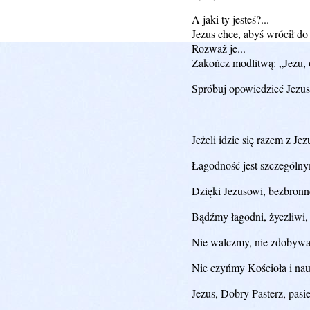
A jaki ty jesteś?...
Jezus chce, abyś wrócił do
Rozważ je...
Zakończ modlitwą: „Jezu, 
Spróbuj opowiedzieć Jezuso
Jeżeli idzie się razem z J
Łagodność jest szczególny
Dzięki Jezusowi, bezbronn
Bądźmy łagodni, życzliwi,
Nie walczmy, nie zdobywaj
Nie czyńmy Kościoła i nau
Jezus, Dobry Pasterz, pas