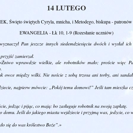
14 LUTEGO
, Święto świętych Cyryla, mnicha, i Metodego, biskupa - patronów
EWANGELIA -
Łk 10, 1-9 (Rozesłanie uczniów)
wyznaczył Pan jeszcze innych siedemdziesięciu dwóch i wysłał ic
przyjść zamierzał.
 «Żniwo wprawdzie wielkie, ale robotników mało; proście więc P
.
ak owce między wilki. Nie noście z sobą trzosa ani torby, ani sanda
ziecie, najpierw mówcie: „Pokój temu domowi!” Jeśli tam mieszka cz
, jedząc i pijąc, co mają: bo zasługuje robotnik na swoją zapłatę.
o domu. Jeśli do jakiego miasta wejdziecie i przyjmą was, jedzcie, co
yło się do was królestwo Boże”.»