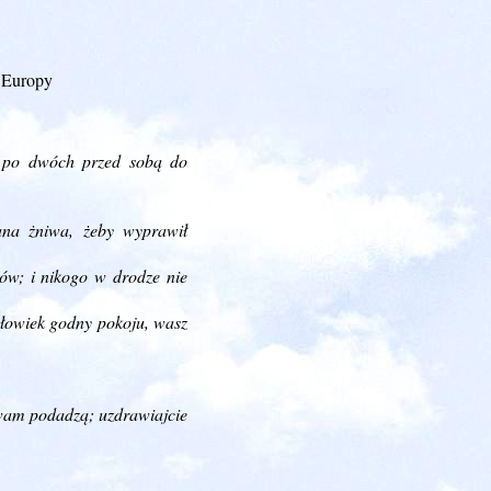
 Europy
h po dwóch przed sobą do
ana żniwa, żeby wyprawił
łów; i nikogo w drodze nie
łowiek godny pokoju, wasz
 wam podadzą; uzdrawiajcie