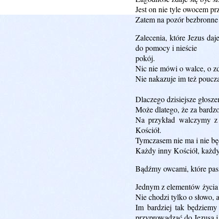
Jest on nie tyle owocem p
Zatem na pozór bezbronne 
Zalecenia, które Jezus da
do pomocy i nieście
pokój.
Nic nie mówi o walce, o z
Nie nakazuje im też poucza
Dlaczego dzisiejsze głosze
Może dlatego, że za bardz
Na przykład walczymy z 
Kościół.
Tymczasem nie ma i nie bę
Każdy inny Kościół, każdy 
Bądźmy owcami, które pasie
Jednym z elementów życia c
Nie chodzi tylko o słowo, 
Im bardziej tak będziemy
przyprowadzać do Jezusa i