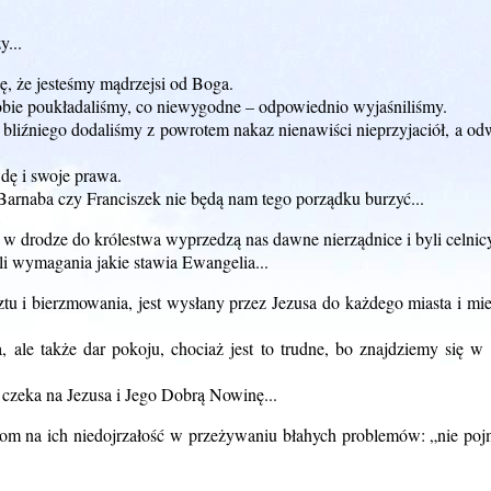
y...
ę, że jesteśmy mądrzejsi od Boga.
obie poukładaliśmy, co niewygodne – odpowiednio wyjaśniliśmy.
 bliźniego dodaliśmy z powrotem nakaz nienawiści nieprzyjaciół, a od
dę i swoje prawa.
Barnaba czy Franciszek nie będą nam tego porządku burzyć...
 w drodze do królestwa wyprzedzą nas dawne nierządnice i byli celnic
li wymagania jakie stawia Ewangelia...
tu i bierzmowania, jest wysłany przez Jezusa do każdego miasta i mie
ale także dar pokoju, chociaż jest to trudne, bo znajdziemy się w
 czeka na Jezusa i Jego Dobrą Nowinę...
m na ich niedojrzałość w przeżywaniu błahych problemów: „nie pojm