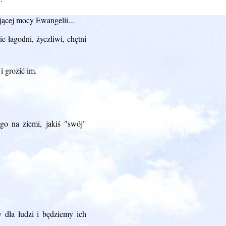
jącej mocy Ewangelii...
 łagodni, życzliwi, chętni
i grozić im.
o na ziemi, jakiś "swój"
 dla ludzi i będziemy ich