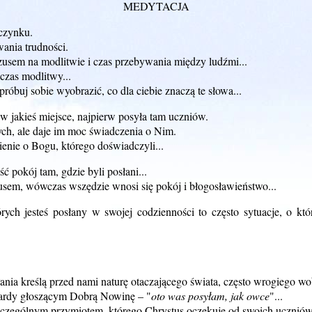
MEDYTACJA
oczynku.
wania trudności.
zusem na modlitwie i czas przebywania między ludźmi...
czas modlitwy...
próbuj sobie wyobrazić, co dla ciebie znaczą te słowa...
w jakieś miejsce, najpierw posyła tam uczniów.
ych, ale daje im moc świadczenia o Nim.
enie o Bogu, którego doświadczyli...
ć pokój tam, gdzie byli posłani...
ezusem, wówczas wszędzie wnosi się pokój i błogosławieństwo...
ych jesteś posłany w swojej codzienności to często sytuacje, o któ
nia kreślą przed nami naturę otaczającego świata, często wrogiego wo
ardy głoszącym Dobrą Nowinę – "
oto was posyłam, jak owce
"...
zczególnym przymiotem, którego Chrystus oczekuje od swoich uczniów